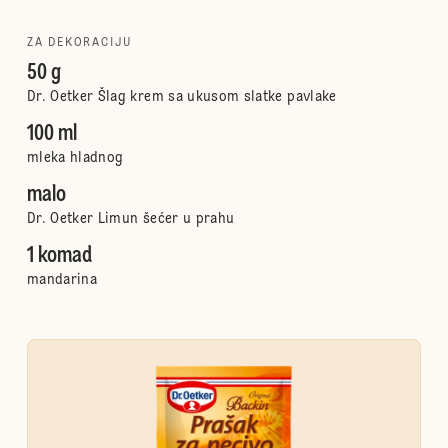
ZA DEKORACIJU
50 g
Dr. Oetker Šlag krem sa ukusom slatke pavlake
100 ml
mleka hladnog
malo
Dr. Oetker Limun šećer u prahu
1 komad
mandarina