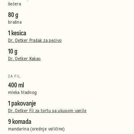
šećera
80 g
brašna
1 kesica
Dr. Oetker Prašak za pecivo
10 g
Dr. Oetker Kakao
ZA FIL
400 ml
mleka hladnog
1 pakovanje
Dr. Oetker Fil za tortu sa ukusom vanile
9 komada
mandarina (srednje veličine)