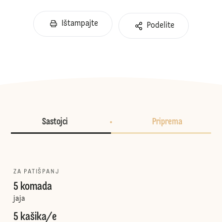
Ištampajte
Podelite
Sastojci
Priprema
ZA PATIŠPANJ
5 komada
jaja
5 kašika/e