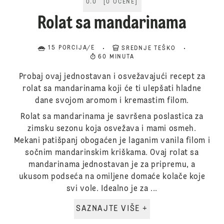
0.0
[
0
OCENE
]
Rolat sa mandarinama
15 PORCIJA/E
SREDNJE TEŠKO
60 MINUTA
Probaj ovaj jednostavan i osvežavajući recept za
rolat sa mandarinama koji će ti ulepšati hladne
dane svojom aromom i kremastim filom.
Rolat sa mandarinama je savršena poslastica za
zimsku sezonu koja osvežava i mami osmeh.
Mekani patišpanj obogaćen je laganim vanila filom i
sočnim mandarinskim kriškama. Ovaj rolat sa
mandarinama jednostavan je za pripremu, a
ukusom podseća na omiljene domaće kolače koje
svi vole. Idealno je za ...
SAZNAJTE VIŠE +