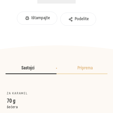
Ištampajte
Podelite
Sastojci
Priprema
ZA KARAMEL
70 g
šećera