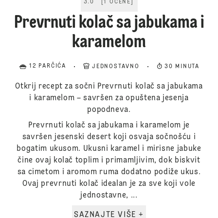
3.0
[
1
OCENE
]
Prevrnuti kolač sa jabukama i
karamelom
12 PARČIĆA
JEDNOSTAVNO
30 MINUTA
Otkrij recept za sočni Prevrnuti kolač sa jabukama
i karamelom – savršen za opuštena jesenja
popodneva.
Prevrnuti kolač sa jabukama i karamelom je
savršen jesenski desert koji osvaja sočnošću i
bogatim ukusom. Ukusni karamel i mirisne jabuke
čine ovaj kolač toplim i primamljivim, dok biskvit
sa cimetom i aromom ruma dodatno podiže ukus.
Ovaj prevrnuti kolač idealan je za sve koji vole
jednostavne, ...
SAZNAJTE VIŠE +