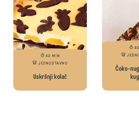
4
JEDN
40 MIN
JEDNOSTAVNO
Čoko-nug
Uskršnji kolač
kug