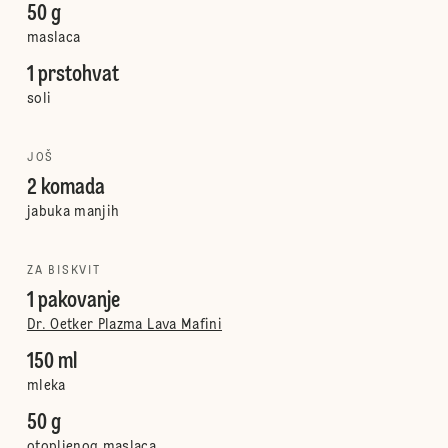
50 g
maslaca
1 prstohvat
soli
JOŠ
2 komada
jabuka manjih
ZA BISKVIT
1 pakovanje
Dr. Oetker Plazma Lava Mafini
150 ml
mleka
50 g
otopljenog maslaca