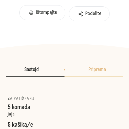
Ištampajte
Podelite
Sastojci
Priprema
ZA PATIŠPANJ
5 komada
jaja
5 kašika/e