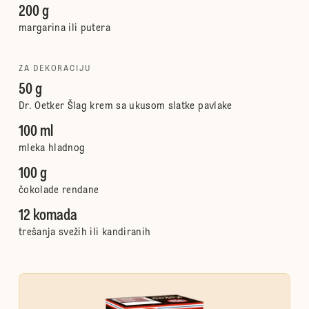
200 g
margarina ili putera
ZA DEKORACIJU
50 g
Dr. Oetker Šlag krem sa ukusom slatke pavlake
100 ml
mleka hladnog
100 g
čokolade rendane
12 komada
trešanja svežih ili kandiranih