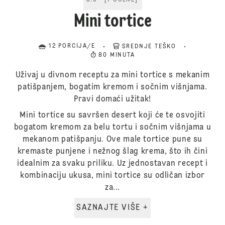
5.0
[
1
OCENE
]
Mini tortice
12 PORCIJA/E
SREDNJE TEŠKO
80 MINUTA
Uživaj u divnom receptu za mini tortice s mekanim
patišpanjem, bogatim kremom i sočnim višnjama.
Pravi domaći užitak!
Mini tortice su savršen desert koji će te osvojiti
bogatom kremom za belu tortu i sočnim višnjama u
mekanom patišpanju. Ove male tortice pune su
kremaste punjene i nežnog šlag krema, što ih čini
idealnim za svaku priliku. Uz jednostavan recept i
kombinaciju ukusa, mini tortice su odličan izbor
za...
SAZNAJTE VIŠE +