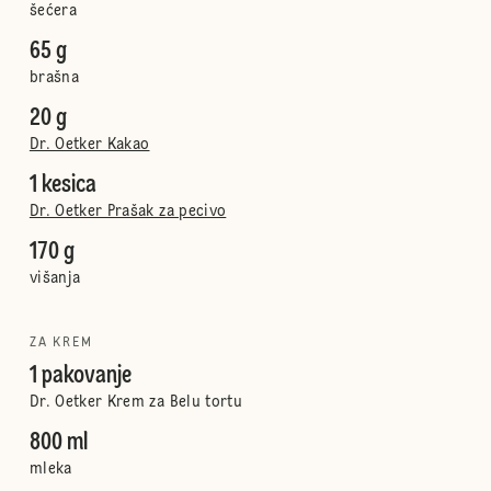
šećera
65 g
brašna
20 g
Dr. Oetker Kakao
1 kesica
Dr. Oetker Prašak za pecivo
170 g
višanja
ZA KREM
1 pakovanje
Dr. Oetker Krem za Belu tortu
800 ml
mleka