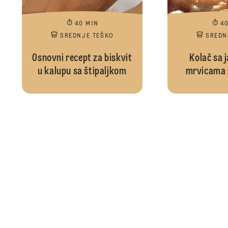
40 MIN
4
SREDNJE TEŠKO
SREDN
Osnovni recept za biskvit
Kolač sa 
u kalupu sa štipaljkom
mrvicama i