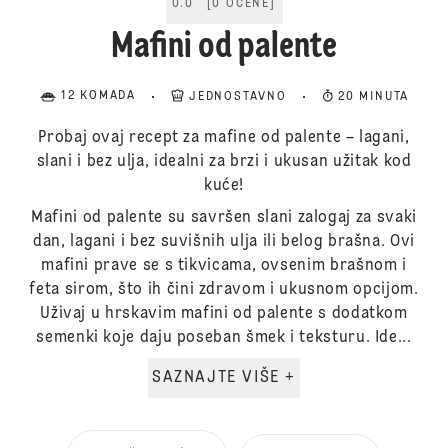
0.0
[
0
OCENE
]
Mafini od palente
12 KOMADA
JEDNOSTAVNO
20 MINUTA
Probaj ovaj recept za mafine od palente – lagani,
slani i bez ulja, idealni za brzi i ukusan užitak kod
kuće!
Mafini od palente su savršen slani zalogaj za svaki
dan, lagani i bez suvišnih ulja ili belog brašna. Ovi
mafini prave se s tikvicama, ovsenim brašnom i
feta sirom, što ih čini zdravom i ukusnom opcijom.
Uživaj u hrskavim mafini od palente s dodatkom
semenki koje daju poseban šmek i teksturu. Ide...
SAZNAJTE VIŠE +