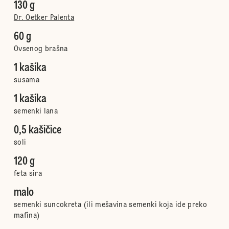
130 g
Dr. Oetker Palenta
60 g
Ovsenog brašna
1 kašika
susama
1 kašika
semenki lana
0,5 kašičice
soli
120 g
feta sira
malo
semenki suncokreta (ili mešavina semenki koja ide preko
mafina)