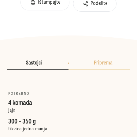
Ištampajte
Podelite
Sastojci
Priprema
POTREBNO
4 komada
jaja
300 - 350 g
tikvica jedna manja