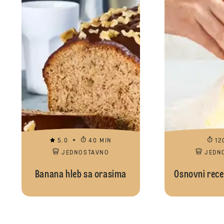
5.0
40 MIN
12
JEDNOSTAVNO
JEDN
Banana hleb sa orasima
Osnovni rece