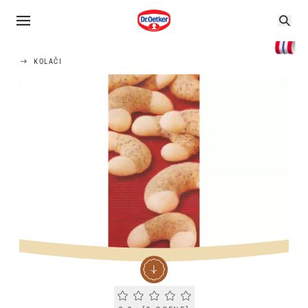
KOLAČI
Current rating 0.0. Click to rate.