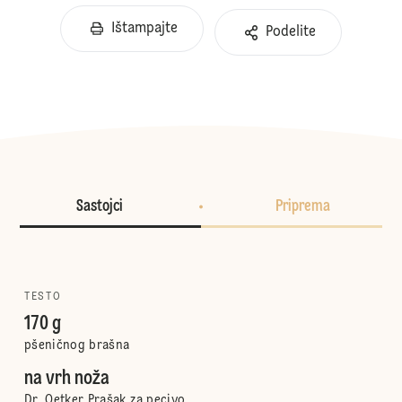
Ištampajte
Podelite
Sastojci
Priprema
TESTO
170 g
pšeničnog brašna
na vrh noža
Dr. Oetker Prašak za pecivo