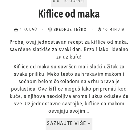
0.0
[
0
OCENE
]
Kiflice od maka
1 KOLAČ
SREDNJE TEŠKO
40 MINUTA
Probaj ovaj jednostavan recept za kiflice od maka,
savršene slatkiše za svaki dan. Brzo i lako, idealno
za uz kafu!
Kiflice od maka su savršen mali slatki užitak za
svaku priliku. Meko testo sa hrskavim makom i
sočnom belom čokoladom na vrhu prava je
poslastica. Ove kiflice moguš lako pripremiti kod
kuće, a njihova neodoljiva aroma i ukus oduševiće
sve. Uz jednostavne sastojke, kiflice sa makom
osvajaju svojim...
SAZNAJTE VIŠE +