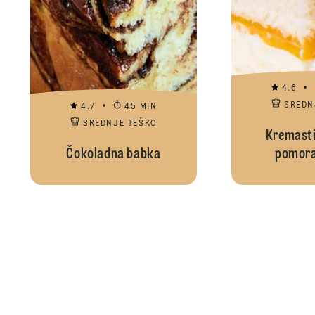
4.6
SREDN
4.7
45 MIN
SREDNJE TEŠKO
Kremasti
Čokoladna babka
pomor