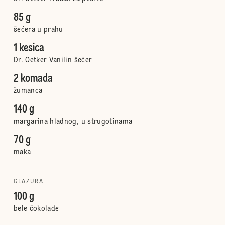
85 g
šećera u prahu
1 kesica
Dr. Oetker Vanilin šećer
2 komada
žumanca
140 g
margarina hladnog, u strugotinama
70 g
maka
GLAZURA
100 g
bele čokolade