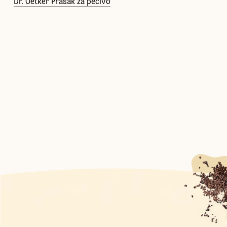
Dr. Oetker Prašak za pecivo