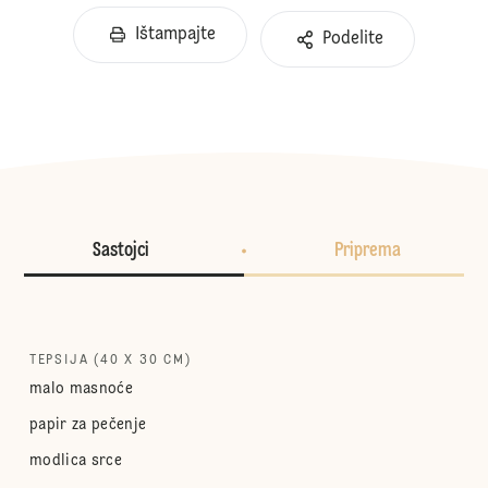
Ištampajte
Podelite
Sastojci
Priprema
TEPSIJA (40 X 30 CM)
malo masnoće
papir za pečenje
modlica srce