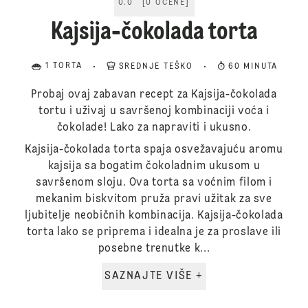
0.0
[
0
OCENE
]
Kajsija-čokolada torta
1 TORTA
SREDNJE TEŠKO
60 MINUTA
Probaj ovaj zabavan recept za Kajsija-čokolada
tortu i uživaj u savršenoj kombinaciji voća i
čokolade! Lako za napraviti i ukusno.
Kajsija-čokolada torta spaja osvežavajuću aromu
kajsija sa bogatim čokoladnim ukusom u
savršenom sloju. Ova torta sa voćnim filom i
mekanim biskvitom pruža pravi užitak za sve
ljubitelje neobičnih kombinacija. Kajsija-čokolada
torta lako se priprema i idealna je za proslave ili
posebne trenutke k...
SAZNAJTE VIŠE +