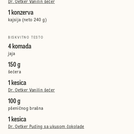
Dr. Oetker Vanilin šećer
1 konzerva
kajsija (neto 240 g)
BISKVITNO TESTO
4 komada
jaja
150 g
šećera
1 kesica
Dr. Oetker Vanilin šećer
100 g
pšeničnog brašna
1 kesica
Dr. Oetker Puding sa ukusom čokolade