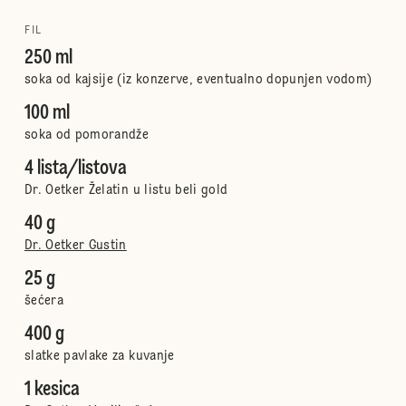
FIL
250 ml
soka od kajsije (iz konzerve, eventualno dopunjen vodom)
100 ml
soka od pomorandže
4 lista/listova
Dr. Oetker Želatin u listu beli gold
40 g
Dr. Oetker Gustin
25 g
šećera
400 g
slatke pavlake za kuvanje
1 kesica