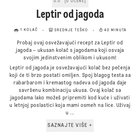
0.0
[
0
OCENE
]
Leptir od jagoda
1 KOLAČ
SREDNJE TEŠKO
40 MINUTA
Probaj ovaj osvežavajući recept za Leptir od
jagoda – ukusan kolač s jagodama koji osvaja
svojim jedinstvenim oblikom i ukusom!
Leptir od jagoda je osvežavajući kolač bez pečenja
koji će ti brzo postati omiljen. Spoj blagog testa sa
rabarbarom i kremastog nadeva od jagoda daje
savršenu kombinaciju ukusa. Ovaj kolač sa
jagodama lako možeš pripremiti kod kuće i uživati
u letnjoj poslastici koja mami osmeh na lice. Uživaj
u ...
SAZNAJTE VIŠE +