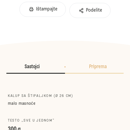
Ištampajte
Podelite
Sastojci
Priprema
KALUP SA ŠTIPALJKOM (Ø 26 CM)
malo masnoće
TESTO „SVE U JEDNOM“
300 g