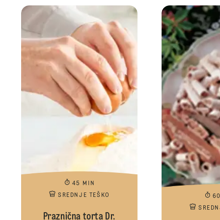
45 MIN
SREDNJE TEŠKO
6
SREDN
Praznična torta Dr.