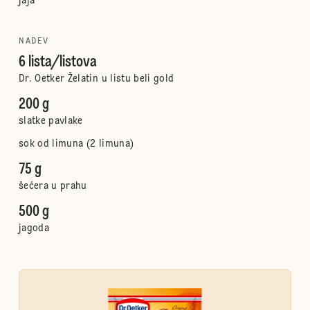
jaja
NADEV
6 lista/listova
Dr. Oetker Želatin u listu beli gold
200 g
slatke pavlake
sok od limuna (2 limuna)
75 g
šećera u prahu
500 g
jagoda