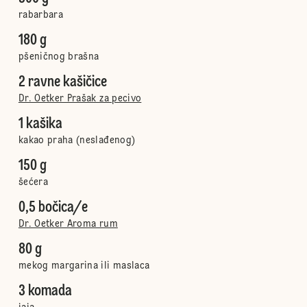
rabarbara
180 g
pšeničnog brašna
2 ravne kašičice
Dr. Oetker Prašak za pecivo
1 kašika
kakao praha (neslađenog)
150 g
šećera
0,5 bočica/e
Dr. Oetker Aroma rum
80 g
mekog margarina ili maslaca
3 komada