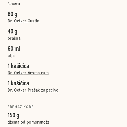
šećera
80 g
Dr. Oetker Gustin
40 g
brašna
60 ml
ulja
1 kašičica
Dr. Oetker Aroma rum
1 kašičica
Dr. Oetker Prašak za pecivo
PREMAZ KORE
150 g
džema od pomorandže