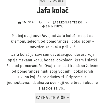
0.0
[
0
OCENE
]
Jafa kolač
15 PORCIJA/E
SREDNJE TEŠKO
60 MINUTA
Probaj ovaj osvežavajući Jafa kolač recept sa
kremom, želeom od pomorandže i čokoladom –
savršen za svaku priliku!
Jafa kolač je savršen osvežavajući desert koji
spaja mekanu koru, bogati čokoladni krem i slatki
žele od pomorandže. Ovaj kremasti kolač sa želeom
od pomorandže nudi spoj voćnih i čokoladnih
ukusa koji će te oduševiti. Priprema je
jednostavna, idealna za sve koji vole brze i ukusne
slastice sa vo...
SAZNAJTE VIŠE +