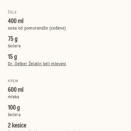
ŽELE
400 ml
soka od pomorandže (ceđene)
75 g
šećera
15 g
Dr. Oetker Želatin beli mleveni
KREM
600 ml
mleka
100 g
šećera
2 kesice