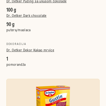
Dr. Oetker Puding sa ukusom čokolade
100 g
Dr. Oetker Dark chocolate
90 g
putera/maslaca
DEKORACIJA
Dr. Oetker Dekor Kakao mrvice
1
pomorandža