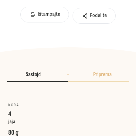
Ištampajte
Podelite
Sastojci
Priprema
KORA
4
jaja
80 g