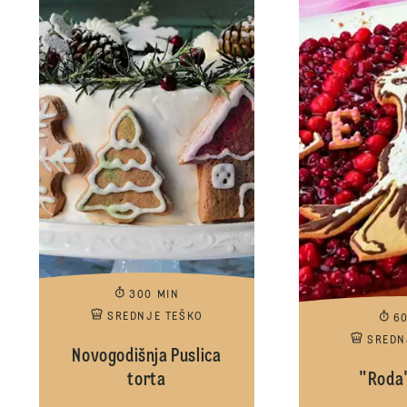
300 MIN
SREDNJE TEŠKO
6
SREDN
Novogodišnja Puslica
torta
"Roda"