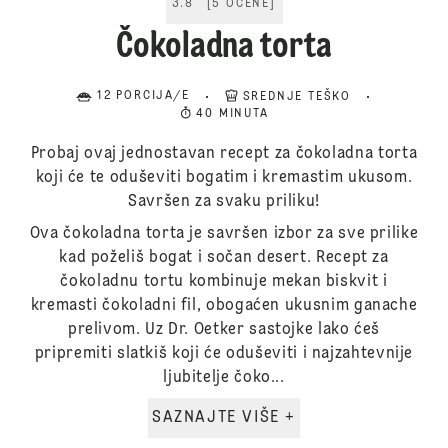
3.8
[
5
OCENE
]
Čokoladna torta
12 PORCIJA/E
SREDNJE TEŠKO
40 MINUTA
Probaj ovaj jednostavan recept za čokoladna torta
koji će te oduševiti bogatim i kremastim ukusom.
Savršen za svaku priliku!
Ova čokoladna torta je savršen izbor za sve prilike
kad poželiš bogat i sočan desert. Recept za
čokoladnu tortu kombinuje mekan biskvit i
kremasti čokoladni fil, obogaćen ukusnim ganache
prelivom. Uz Dr. Oetker sastojke lako ćeš
pripremiti slatkiš koji će oduševiti i najzahtevnije
ljubitelje čoko...
SAZNAJTE VIŠE +