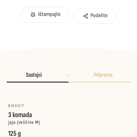
Ištampajte
Podelite
Sastojci
Priprema
BISKVIT
3 komada
jaja (veličine M)
125 g