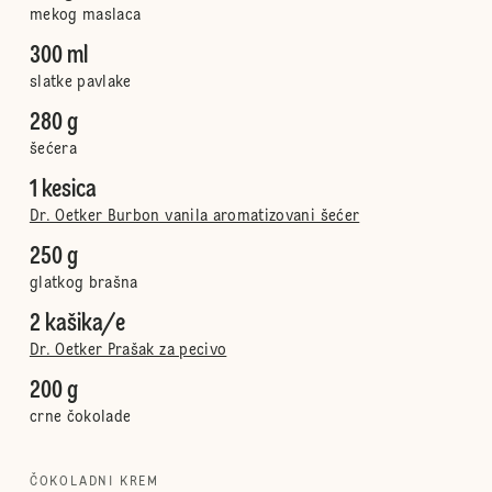
mekog maslaca
300 ml
slatke pavlake
280 g
šećera
1 kesica
Dr. Oetker Burbon vanila aromatizovani šećer
250 g
glatkog brašna
2 kašika/e
Dr. Oetker Prašak za pecivo
200 g
crne čokolade
ČOKOLADNI KREM