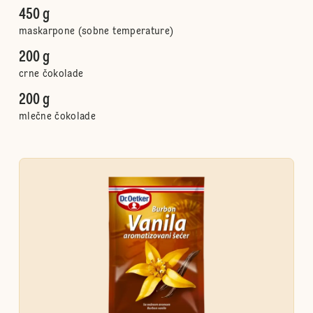
450 g
maskarpone (sobne temperature)
200 g
crne čokolade
200 g
mlečne čokolade