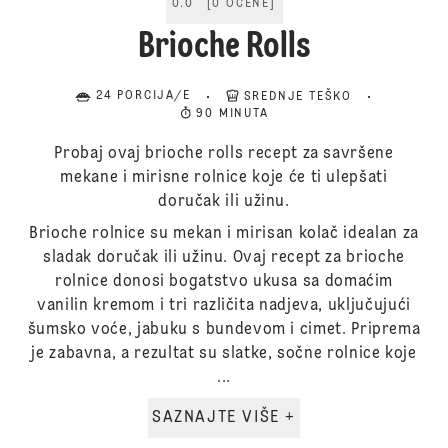
0.0
[
0
OCENE
]
Brioche Rolls
24 PORCIJA/E
SREDNJE TEŠKO
90 MINUTA
Probaj ovaj brioche rolls recept za savršene
mekane i mirisne rolnice koje će ti ulepšati
doručak ili užinu.
Brioche rolnice su mekan i mirisan kolač idealan za
sladak doručak ili užinu. Ovaj recept za brioche
rolnice donosi bogatstvo ukusa sa domaćim
vanilin kremom i tri različita nadjeva, uključujući
šumsko voće, jabuku s bundevom i cimet. Priprema
je zabavna, a rezultat su slatke, sočne rolnice koje
...
SAZNAJTE VIŠE +