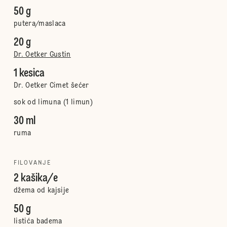
50 g
putera/maslaca
20 g
Dr. Oetker Gustin
1 kesica
Dr. Oetker Cimet šećer
sok od limuna (1 limun)
30 ml
ruma
FILOVANJE
2 kašika/e
džema od kajsije
50 g
listića badema