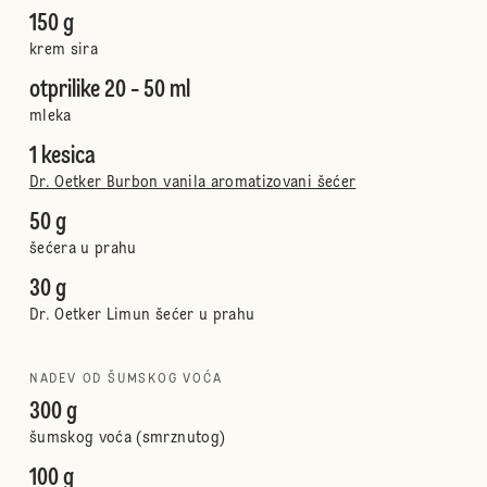
150 g
krem sira
otprilike 20 - 50 ml
mleka
1 kesica
Dr. Oetker Burbon vanila aromatizovani šećer
50 g
šećera u prahu
30 g
Dr. Oetker Limun šećer u prahu
NADEV OD ŠUMSKOG VOĆA
300 g
šumskog voća (smrznutog)
100 g