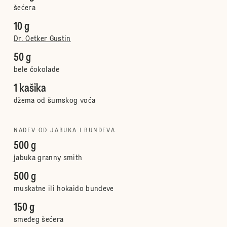
šećera
10 g
Dr. Oetker Gustin
50 g
bele čokolade
1 kašika
džema od šumskog voća
NADEV OD JABUKA I BUNDEVA
500 g
jabuka granny smith
500 g
muskatne ili hokaido bundeve
150 g
smeđeg šećera