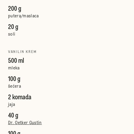
200 g
putera/maslaca
20 g
soli
VANILIN KREM
500 ml
mleka
100 g
šećera
2 komada
jaja
40 g
Dr. Oetker Gustin