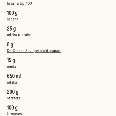
brašna tip 400
100 g
šećera
25 g
mleka u prahu
8 g
Dr. Oetker Suvi pekarski kvasac
15 g
meda
650 ml
mleka
200 g
startera
100 g
žumanca