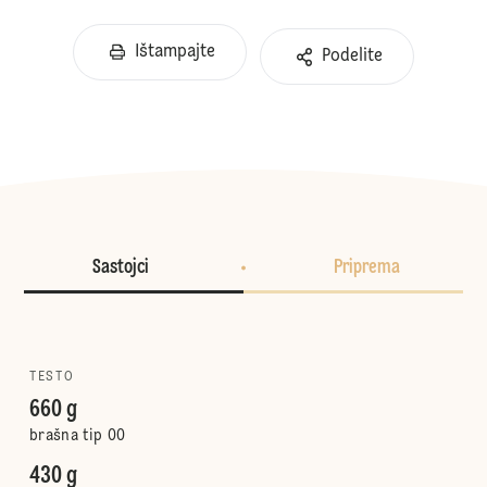
Ištampajte
Podelite
Sastojci
Priprema
TESTO
660 g
brašna tip 00
430 g