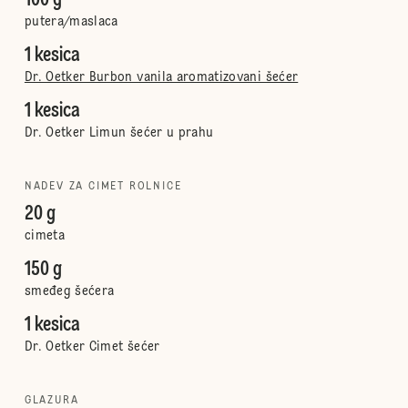
100 g
putera/maslaca
1 kesica
Dr. Oetker Burbon vanila aromatizovani šećer
1 kesica
Dr. Oetker Limun šećer u prahu
NADEV ZA CIMET ROLNICE
20 g
cimeta
150 g
smeđeg šećera
1 kesica
Dr. Oetker Cimet šećer
GLAZURA