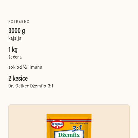
POTREBNO
3000 g
kajsija
1 kg
šećera
sok od ½ limuna
2 kesice
Dr. Oetker Džemfix 3:1