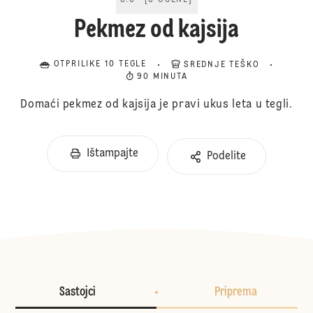
5.0
[
3
OCENE
]
Pekmez od kajsija
OTPRILIKE 10 TEGLE
SREDNJE TEŠKO
90 MINUTA
Domaći pekmez od kajsija je pravi ukus leta u tegli.
Ištampajte
Podelite
Sastojci
Priprema