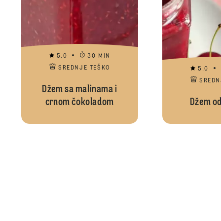
5.0
30 MIN
SREDNJE TEŠKO
5.0
SREDN
Džem sa malinama i
crnom čokoladom
Džem od