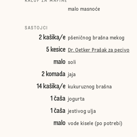
KALUP ZA MAFINE
malo masnoće
SASTOJCI
2 kašika/e
pšeničnog brašna mekog
5 kesice
Dr. Oetker Prašak za pecivo
malo
soli
2 komada
jaja
14 kašika/e
kukuruznog brašna
1 čaša
jogurta
1 čaša
jestivog ulja
malo
vode kisele (po potrebi)