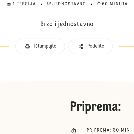
1 TEPSIJA
JEDNOSTAVNO
60 MINUTA
Brzo i jednostavno
Ištampajte
Podelite
Priprema
:
60
MIN
PRIPREMA
: