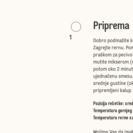
Priprema
1
Dobro podmažite k
Zagrejte rernu. Po
praškom za pecivo. 
mutite mikserom (
potom oko 2 minut
ujednačenu smesu. 
srednje gustine (ok
pripremljeni kalup.
Pozicija rešetke
:
sred
Temperatura gornjeg 
Temperatura rerne sa
Molimo Vas da imat