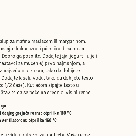
alup za mafine maslacem ili margarinom.
mešajte kukuruzno i pšenično brašno sa
Dobro ga posolite. Dodajte jaja, jogurt i ulje i
nastavci za mućenje) prvo najmanjom, a
a najvećom brzinom, tako da dobijete
Dodajte kiselu vodu, tako da dobijete testo
o 1/2 čaše). Kutlačom sipajte testo u
 Stavite da se peče na srednjoj visini rerne.
nja
i donjeg grejača rerne
:
otprilike 180 °C
 ventilatorom
:
otprilike 160 °C
e u vidu uputstvo za upotrebu Vaše rerne.