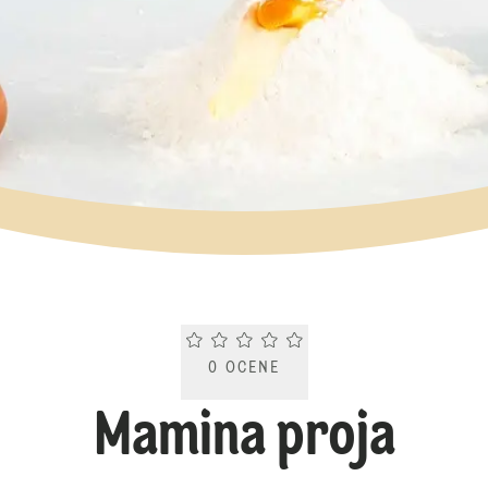
Current rating 0.0. Click to rate.
0
OCENE
Mamina proja