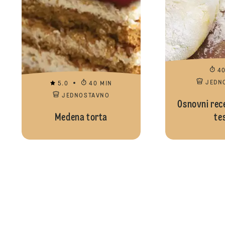
4
JEDN
5.0
40 MIN
JEDNOSTAVNO
Osnovni rec
Мedena torta
te