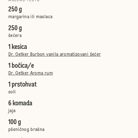
MUĆENO TESTO
250 g
margarina ili maslaca
250 g
šećera
1 kesica
Dr. Oetker Burbon vanila aromatizovani šećer
1 bočica/e
Dr. Oetker Aroma rum
1 prstohvat
soli
6 komada
jaja
100 g
pšeničnog brašna