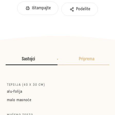
Ištampajte
Podelite
Sastojci
Priprema
TEPSIJA (40 X 30 CM)
alu-folija
malo masnoće