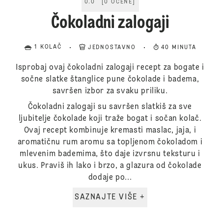
0.0
[
0
OCENE
]
Čokoladni zalogaji
1 KOLAČ
JEDNOSTAVNO
40 MINUTA
Isprobaj ovaj čokoladni zalogaji recept za bogate i
sočne slatke štanglice pune čokolade i badema,
savršen izbor za svaku priliku.
Čokoladni zalogaji su savršen slatkiš za sve
ljubitelje čokolade koji traže bogat i sočan kolač.
Ovaj recept kombinuje kremasti maslac, jaja, i
aromatičnu rum aromu sa topljenom čokoladom i
mlevenim bademima, što daje izvrsnu teksturu i
ukus. Praviš ih lako i brzo, a glazura od čokolade
dodaje po...
SAZNAJTE VIŠE +