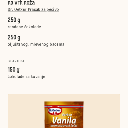
na vrh noža
Dr. Oetker Prašak za pecivo
250 g
rendane čokolade
250 g
oljuštenog, mlevenog badema
GLAZURA
150 g
čokolade za kuvanje