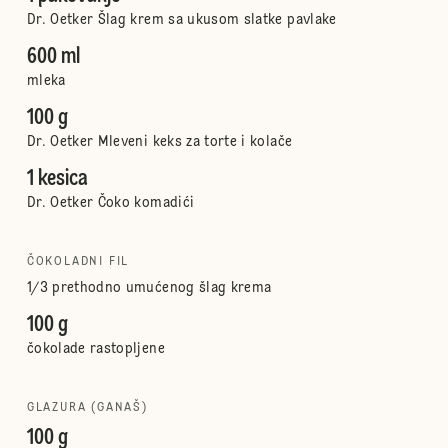
Dr. Oetker Šlag krem sa ukusom slatke pavlake
600 ml
mleka
100 g
Dr. Oetker Mleveni keks za torte i kolače
1 kesica
Dr. Oetker Čoko komadići
ČOKOLADNI FIL
1/3 prethodno umućenog šlag krema
100 g
čokolade rastopljene
GLAZURA (GANAŠ)
100 g