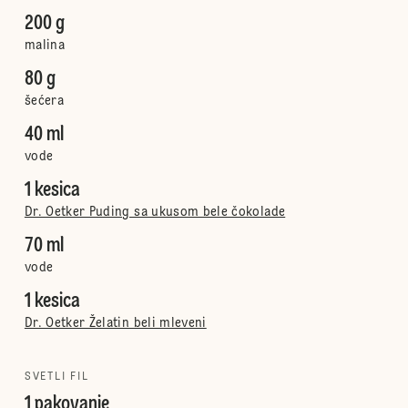
200 g
malina
80 g
šećera
40 ml
vode
1 kesica
Dr. Oetker Puding sa ukusom bele čokolade
70 ml
vode
1 kesica
Dr. Oetker Želatin beli mleveni
SVETLI FIL
1 pakovanje