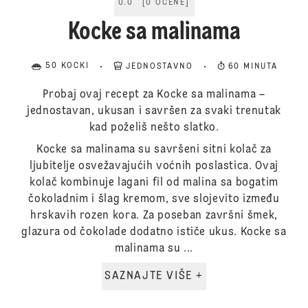
0.0
[
0
OCENE
]
Kocke sa malinama
50 KOCKI
JEDNOSTAVNO
60 MINUTA
Probaj ovaj recept za Kocke sa malinama –
jednostavan, ukusan i savršen za svaki trenutak
kad poželiš nešto slatko.
Kocke sa malinama su savršeni sitni kolač za
ljubitelje osvežavajućih voćnih poslastica. Ovaj
kolač kombinuje lagani fil od malina sa bogatim
čokoladnim i šlag kremom, sve slojevito između
hrskavih rozen kora. Za poseban završni šmek,
glazura od čokolade dodatno ističe ukus. Kocke sa
malinama su ...
SAZNAJTE VIŠE +