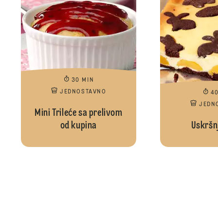
30 MIN
JEDNOSTAVNO
4
JEDN
Mini Trileće sa prelivom
od kupina
Uskršnj