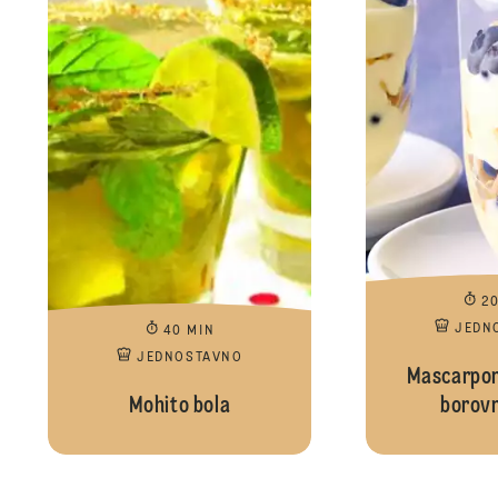
2
JEDN
40 MIN
JEDNOSTAVNO
Mascarpon
Mohito bola
borov