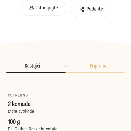
Ištampajte
Podelite
Sastojci
Priprema
POTREBNO
2 komada
zrela avokada
100 g
Dr. Oetker Dark chocolate