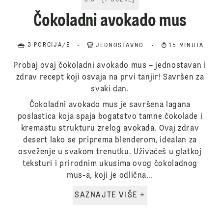
5.0
[
1
OCENE
]
Čokoladni avokado mus
3 PORCIJA/E
JEDNOSTAVNO
15 MINUTA
Probaj ovaj čokoladni avokado mus – jednostavan i
zdrav recept koji osvaja na prvi tanjir! Savršen za
svaki dan.
Čokoladni avokado mus je savršena lagana
poslastica koja spaja bogatstvo tamne čokolade i
kremastu strukturu zrelog avokada. Ovaj zdrav
desert lako se priprema blenderom, idealan za
osveženje u svakom trenutku. Uživaćeš u glatkoj
teksturi i prirodnim ukusima ovog čokoladnog
mus-a, koji je odlična...
SAZNAJTE VIŠE +