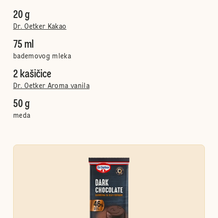
20 g
Dr. Oetker Kakao
75 ml
bademovog mleka
2 kašičice
Dr. Oetker Aroma vanila
50 g
meda