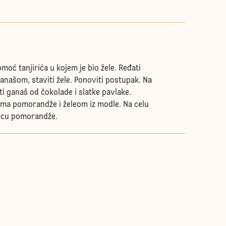
moć tanjirića u kojem je bio žele. Ređati
 ganašom, staviti žele. Ponoviti postupak. Na
i ganaš od čokolade i slatke pavlake.
ima pomorandže i želeom iz modle. Na celu
ricu pomorandže.