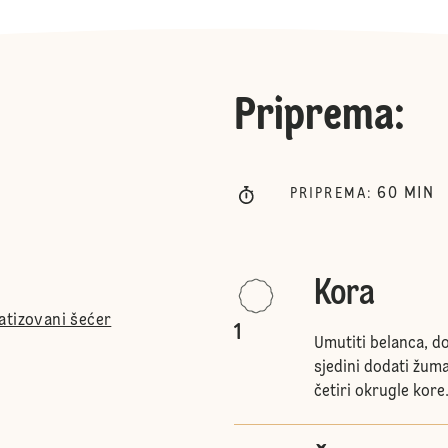
Priprema
:
60
MIN
PRIPREMA
:
Kora
atizovani šećer
1
Umutiti belanca, do
sjedini dodati žum
četiri okrugle kore