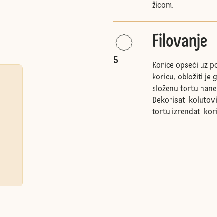
žicom.
Filovanje
5
Korice opseći uz po
koricu, obložiti je
složenu tortu nanet
Dekorisati kolutov
tortu izrendati ko