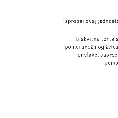
Isprobaj ovaj jednos
Biskvitna torta
pomorandžinog želea. 
pavlake, savrše
pomor