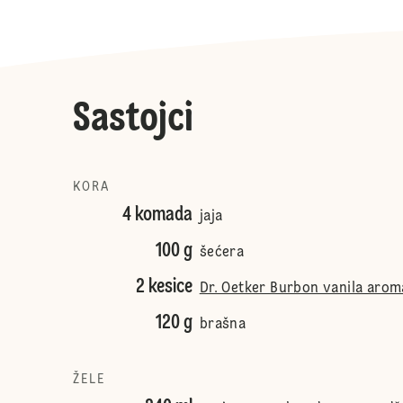
Sastojci
KORA
4 komada
jaja
100 g
šećera
2 kesice
Dr. Oetker Burbon vanila arom
120 g
brašna
ŽELE