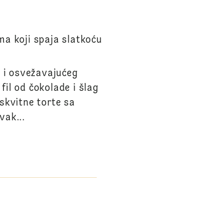
a koji spaja slatkoću
 i osvežavajućeg
fil od čokolade i šlag
skvitne torte sa
vak...