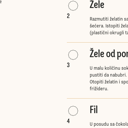
e
Žele
2
Razmutiti želatin 
šećera. Istopiti žel
(plastični okrugli t
Žele od p
3
U malu količinu sok
pustiti da nabubri.
Otopiti želatin i sp
frižideru.
Fil
4
U posudu sa čokola