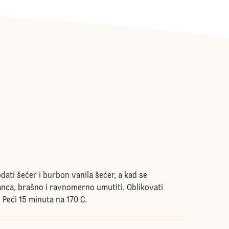
dati šećer i burbon vanila šećer, a kad se
anca, brašno i ravnomerno umutiti. Oblikovati
. Peći 15 minuta na 170 C.