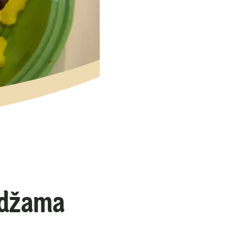
ndžama