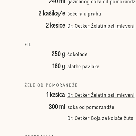
240 ml
gaziranog soka od pomorandž
2 kašika/e
šećera u prahu
2 kesice
Dr. Oetker Želatin beli mleveni
FIL
250 g
čokolade
180 g
slatke pavlake
ŽELE OD POMORANDŽE
1 kesica
Dr. Oetker Želatin beli mleveni
300 ml
soka od pomorandže
Dr. Oetker Boja za kolače žuta