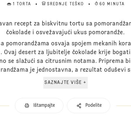
1 TORTA
SREDNJE TEŠKO
60 MINUTA
tavan recept za biskvitnu tortu sa pomorandžam
čokolade i osvežavajući ukus pomorandže.
 sa pomorandžama osvaja spojem mekanih kora
Ovaj desert za ljubitelje čokolade krije bogati 
no se slažući sa citrusnim notama. Priprema bi
andžama je jednostavna, a rezultat oduševi s
SAZNAJTE VIŠE +
Ištampajte
Podelite