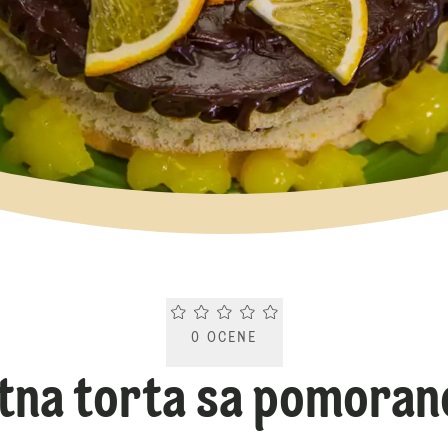
Current rating 0.0. Click to rate.
0
OCENE
itna torta sa pomora