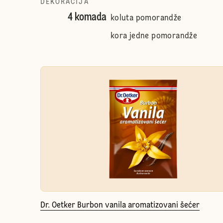
DEKORACIJA
4 komada
koluta pomorandže
kora jedne pomorandže
Dr. Oetker Burbon vanila aromatizovani šećer