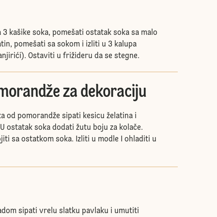
sa 3 kašike soka, pomešati ostatak soka sa malo
atin, pomešati sa sokom i izliti u 3 kalupa
anjirići). Ostaviti u frižideru da se stegne.
omorandže za dekoraciju
a od pomorandže sipati kesicu želatina i
 U ostatak soka dodati žutu boju za kolače.
ojiti sa ostatkom soka. Izliti u modle I ohladiti u
dom sipati vrelu slatku pavlaku i umutiti