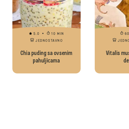
5.0
10 MIN
6
JEDNOSTAVNO
JEDN
Chia puding sa ovsenim
Vitalis mus
pahuljicama
de