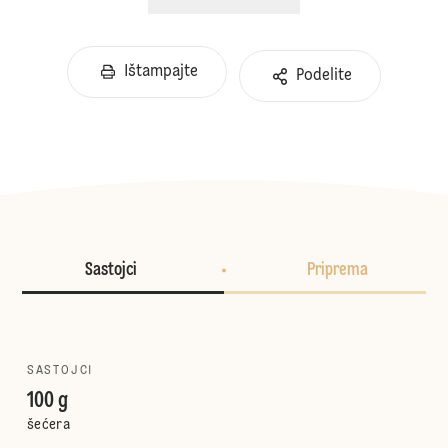
Ištampajte
Podelite
Sastojci
Priprema
SASTOJCI
100 g
šećera