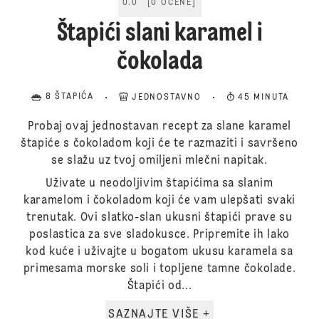
0.0
[
0
OCENE
]
Štapići slani karamel i
čokolada
8 ŠTAPIĆA
JEDNOSTAVNO
45 MINUTA
Probaj ovaj jednostavan recept za slane karamel
štapiće s čokoladom koji će te razmaziti i savršeno
se slažu uz tvoj omiljeni mlečni napitak.
Uživate u neodoljivim štapićima sa slanim
karamelom i čokoladom koji će vam ulepšati svaki
trenutak. Ovi slatko-slan ukusni štapići prave su
poslastica za sve sladokusce. Pripremite ih lako
kod kuće i uživajte u bogatom ukusu karamela sa
primesama morske soli i topljene tamne čokolade.
Štapići od...
SAZNAJTE VIŠE +