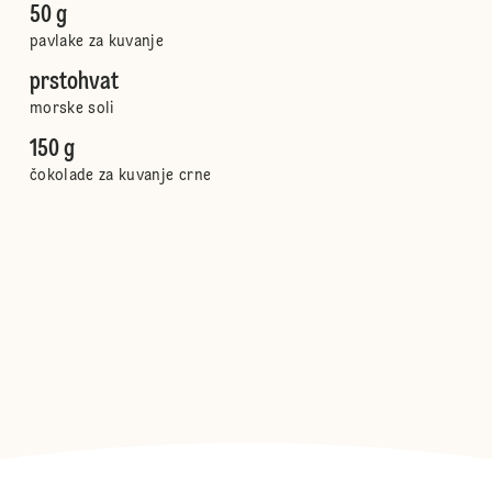
50 g
pavlake za kuvanje
prstohvat
morske soli
150 g
čokolade za kuvanje crne