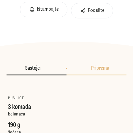
Ištampajte
Podelite
Sastojci
Priprema
PUSLICE
3 komada
belanaca
190 g
šećera