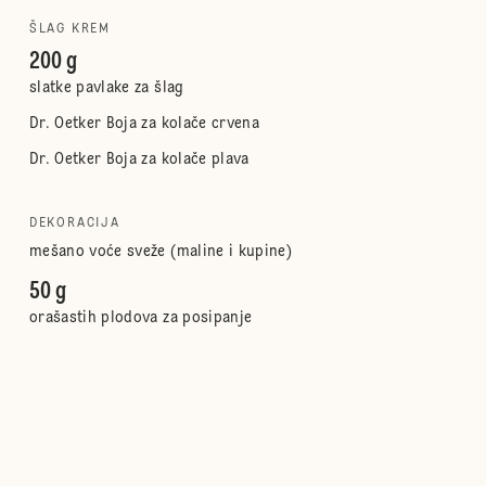
ŠLAG KREM
200 g
slatke pavlake za šlag
Dr. Oetker Boja za kolače crvena
Dr. Oetker Boja za kolače plava
DEKORACIJA
mešano voće sveže (maline i kupine)
50 g
orašastih plodova za posipanje