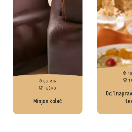
4
T
60 MIN
TEŠKO
Od 1 naprav
Minjon kolač
te