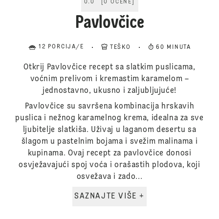
0.0
[
0
OCENE
]
Pavlovčice
12 PORCIJA/E
TEŠKO
60 MINUTA
Otkrij Pavlovčice recept sa slatkim puslicama,
voćnim prelivom i kremastim karamelom –
jednostavno, ukusno i zaljubljujuće!
Pavlovčice su savršena kombinacija hrskavih
puslica i nežnog karamelnog krema, idealna za sve
ljubitelje slatkiša. Uživaj u laganom desertu sa
šlagom u pastelnim bojama i svežim malinama i
kupinama. Ovaj recept za pavlovčice donosi
osvježavajući spoj voća i orašastih plodova, koji
osvežava i zado...
SAZNAJTE VIŠE +