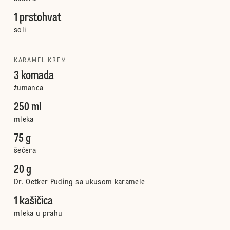
1 prstohvat
soli
KARAMEL KREM
3 komada
žumanca
250 ml
mleka
75 g
šećera
20 g
Dr. Oetker Puding sa ukusom karamele
1 kašičica
mleka u prahu