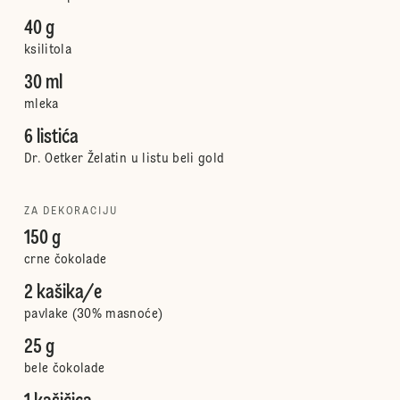
40 g
ksilitola
30 ml
mleka
6 listića
Dr. Oetker Želatin u listu beli gold
ZA DEKORACIJU
150 g
crne čokolade
2 kašika/e
pavlake (30% masnoće)
25 g
bele čokolade