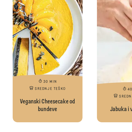
30 MIN
SREDNJE TEŠKO
4
SREDN
Veganski Cheesecake od
bundeve
Jabuka i 