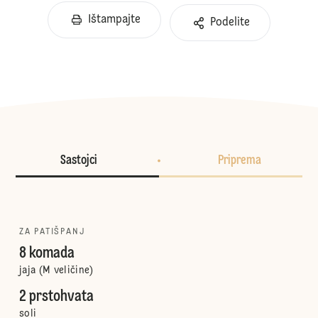
Ištampajte
Podelite
Sastojci
Priprema
ZA PATIŠPANJ
8 komada
jaja (M veličine)
2 prstohvata
soli