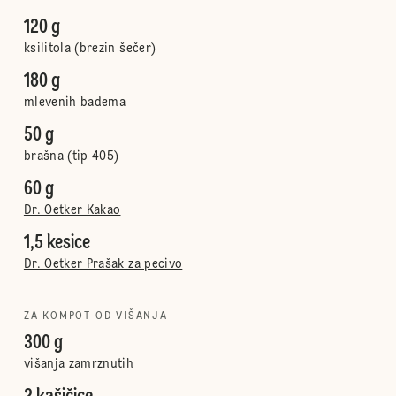
120 g
ksilitola (brezin šečer)
180 g
mlevenih badema
50 g
brašna (tip 405)
60 g
Dr. Oetker Kakao
1,5 kesice
Dr. Oetker Prašak za pecivo
ZA KOMPOT OD VIŠANJA
300 g
višanja zamrznutih