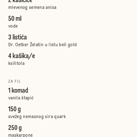
2 kašičice
mlevenog semena anisa
50 ml
vode
3 listića
Dr. Oetker Želatin u listu beli gold
4 kašika/e
ksilitola
ZA FIL
1 komad
vanila štapić
150 g
svežeg nemasnog sira quark
250 g
maskarpone