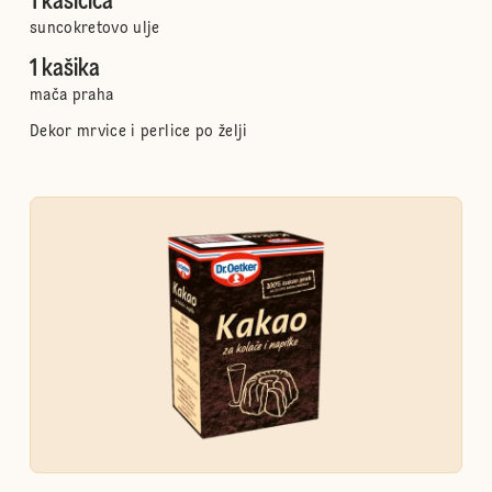
1 kašičica
suncokretovo ulje
1 kašika
mača praha
Dekor mrvice i perlice po želji