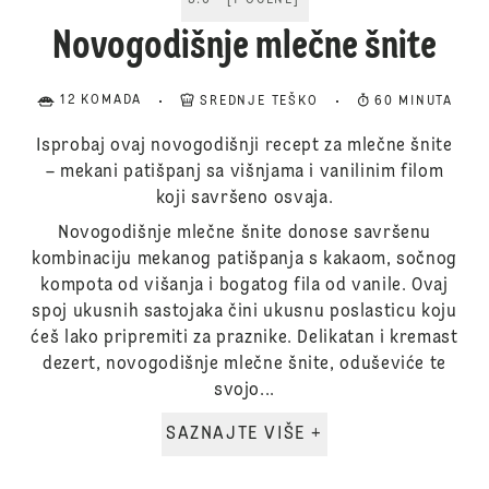
5.0
[
1
OCENE
]
Novogodišnje mlečne šnite
12 KOMADA
SREDNJE TEŠKO
60 MINUTA
Isprobaj ovaj novogodišnji recept za mlečne šnite
– mekani patišpanj sa višnjama i vanilinim filom
koji savršeno osvaja.
Novogodišnje mlečne šnite donose savršenu
kombinaciju mekanog patišpanja s kakaom, sočnog
kompota od višanja i bogatog fila od vanile. Ovaj
spoj ukusnih sastojaka čini ukusnu poslasticu koju
ćeš lako pripremiti za praznike. Delikatan i kremast
dezert, novogodišnje mlečne šnite, oduševiće te
svojo...
SAZNAJTE VIŠE +