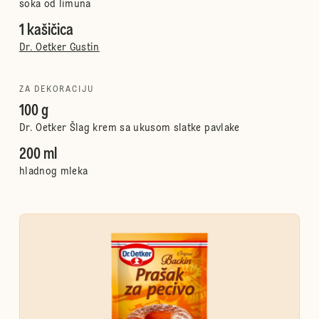
soka od limuna
1 kašičica
Dr. Oetker Gustin
ZA DEKORACIJU
100 g
Dr. Oetker Šlag krem sa ukusom slatke pavlake
200 ml
hladnog mleka