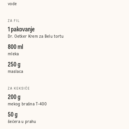
vode
ZA FIL
1 pakovanje
Dr. Oetker Krem za Belu tortu
800 ml
mleka
250 g
maslaca
ZA KEKSIĆE
200 g
mekog brašna T-400
50 g
šećera u prahu