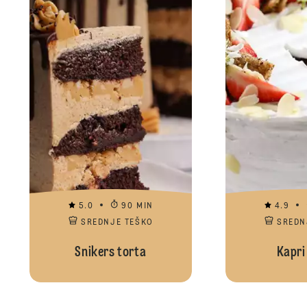
5.0
90 MIN
4.9
SREDNJE TEŠKO
SREDN
Snikers torta
Kapri