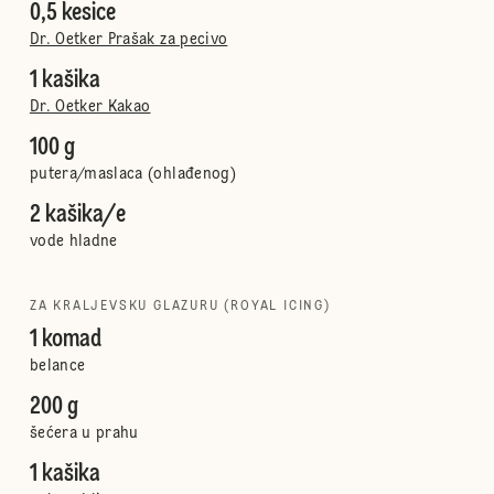
0,5 kesice
Dr. Oetker Prašak za pecivo
1 kašika
Dr. Oetker Kakao
100 g
putera/maslaca (ohlađenog)
2 kašika/e
vode hladne
ZA KRALJEVSKU GLAZURU (ROYAL ICING)
1 komad
belance
200 g
šećera u prahu
1 kašika