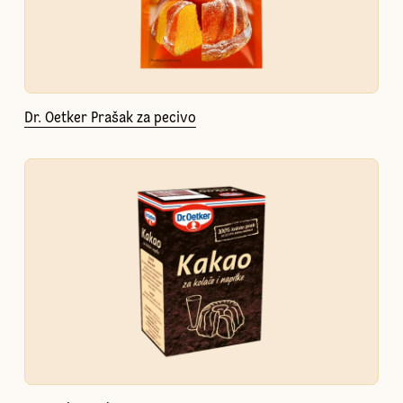
Dr. Oetker Prašak za pecivo