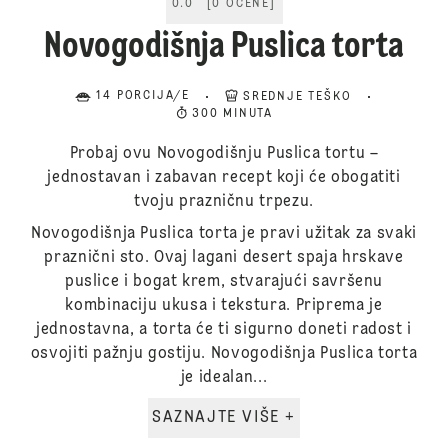
0.0
[
0
OCENE
]
Novogodišnja Puslica torta
14 PORCIJA/E
SREDNJE TEŠKO
300 MINUTA
Probaj ovu Novogodišnju Puslica tortu –
jednostavan i zabavan recept koji će obogatiti
tvoju prazničnu trpezu.
Novogodišnja Puslica torta je pravi užitak za svaki
praznični sto. Ovaj lagani desert spaja hrskave
puslice i bogat krem, stvarajući savršenu
kombinaciju ukusa i tekstura. Priprema je
jednostavna, a torta će ti sigurno doneti radost i
osvojiti pažnju gostiju. Novogodišnja Puslica torta
je idealan...
SAZNAJTE VIŠE +