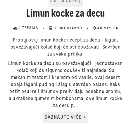
0.0
[
0
OCENE
]
Limun kocke za decu
1 TEPSIJA
JEDNOSTAVNO
40 MINUTA
Probaj ovaj limun kocke recept za decu - lagan,
osvežavajući kolač koji će svi obožavati. Savršen
za svaku priliku!
Limun kocke za decu su osvežavajući i jednostavan
kolač koji će sigurno oduševiti najmlađe. Sa
mekanim testom i kremom od vanile, ovaj desert
spaja lagani puding i šlag u savršen balans. Keks
petit beurre i limunov preliv daju posebnu aromu,
a ukrašene gumenim bombonama, ove limun kocke
za decu p...
SAZNAJTE VIŠE +