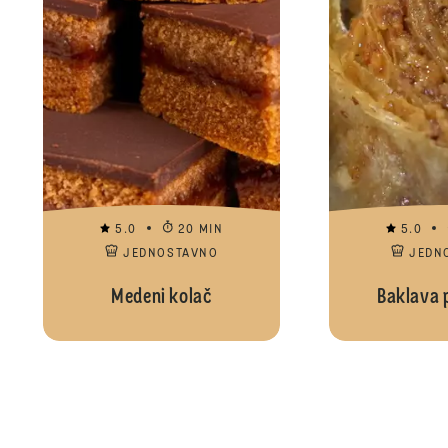
5.0
20 MIN
5.0
JEDNOSTAVNO
JEDN
Medeni kolač
Baklava 