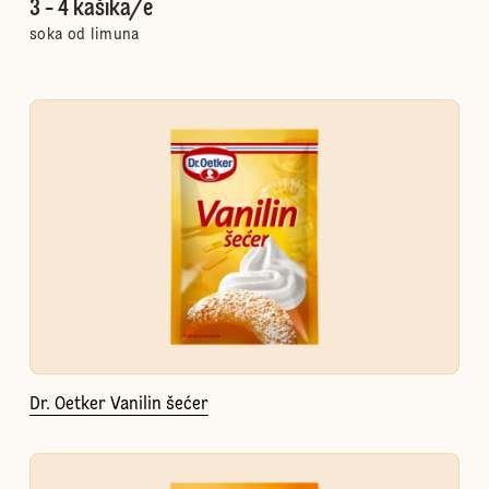
3 - 4 kašika/e
soka od limuna
Dr. Oetker Vanilin šećer