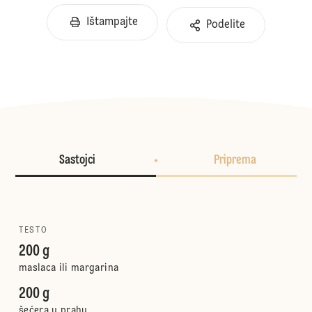
Ištampajte
Podelite
Sastojci
Priprema
TESTO
200 g
maslaca ili margarina
200 g
šećera u prahu