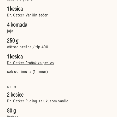
1 kesica
Dr. Oetker Vanilin šećer
4 komada
jaja
250 g
oštrog brašna / tip 400
1 kesica
Dr. Oetker Prašak za pecivo
sok od limuna (1 limun)
KREM
2 kesice
Dr. Oetker Puding sa ukusom vanile
80 g