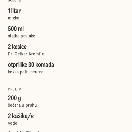
šećera
1 litar
mleka
500 ml
slatke pavlake
2 kesice
Dr. Oetker Kremfix
otprilike 30 komada
keksa petit beurre
PRELIV
200 g
šećera u prahu
2 kašika/e
vode