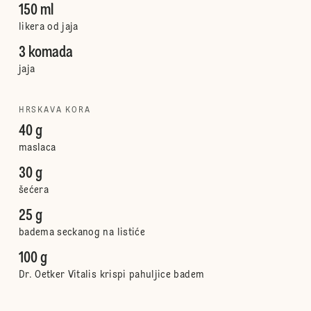
150 ml
likera od jaja
3 komada
jaja
HRSKAVA KORA
40 g
maslaca
30 g
šećera
25 g
badema seckanog na listiće
100 g
Dr. Oetker Vitalis krispi pahuljice badem