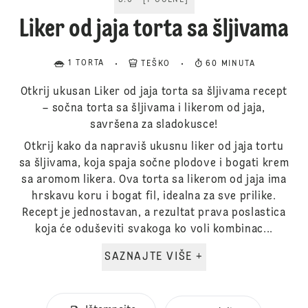
5.0
[
1
OCENE
]
Liker od jaja torta sa šljivama
1 TORTA
TEŠKO
60 MINUTA
Otkrij ukusan Liker od jaja torta sa šljivama recept
– sočna torta sa šljivama i likerom od jaja,
savršena za sladokusce!
Otkrij kako da napraviš ukusnu liker od jaja tortu
sa šljivama, koja spaja sočne plodove i bogati krem
sa aromom likera. Ova torta sa likerom od jaja ima
hrskavu koru i bogat fil, idealna za sve prilike.
Recept je jednostavan, a rezultat prava poslastica
koja će oduševiti svakoga ko voli kombinac...
SAZNAJTE VIŠE +