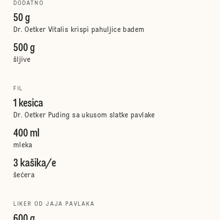
DODATNO
50 g
Dr. Oetker Vitalis krispi pahuljice badem
500 g
šljive
FIL
1 kesica
Dr. Oetker Puding sa ukusom slatke pavlake
400 ml
mleka
3 kašika/e
šećera
LIKER OD JAJA PAVLAKA
600 g