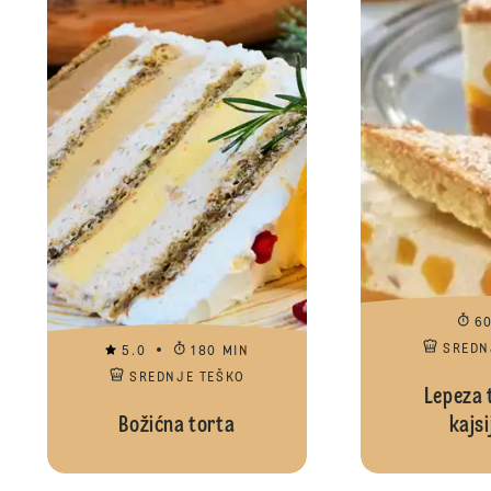
6
SREDN
5.0
180 MIN
SREDNJE TEŠKO
Lepeza 
Božićna torta
kajs