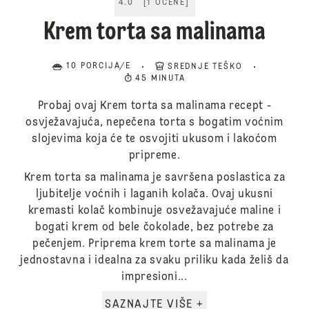
4.0
[
1
OCENE
]
Krem torta sa malinama
10 PORCIJA/E
SREDNJE TEŠKO
45 MINUTA
Probaj ovaj Krem torta sa malinama recept -
osvježavajuća, nepečena torta s bogatim voćnim
slojevima koja će te osvojiti ukusom i lakoćom
pripreme.
Krem torta sa malinama je savršena poslastica za
ljubitelje voćnih i laganih kolača. Ovaj ukusni
kremasti kolač kombinuje osvežavajuće maline i
bogati krem od bele čokolade, bez potrebe za
pečenjem. Priprema krem torte sa malinama je
jednostavna i idealna za svaku priliku kada želiš da
impresioni...
SAZNAJTE VIŠE +