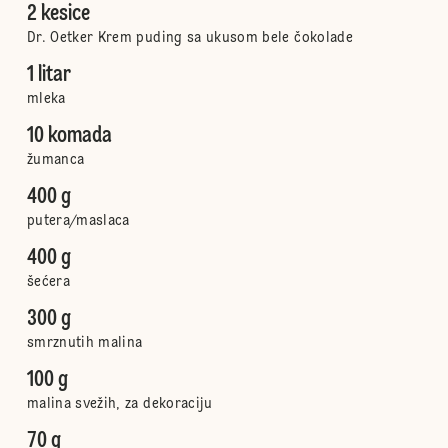
2 kesice
Dr. Oetker Krem puding sa ukusom bele čokolade
1 litar
mleka
10 komada
žumanca
400 g
putera/maslaca
400 g
šećera
300 g
smrznutih malina
100 g
malina svežih, za dekoraciju
70 g