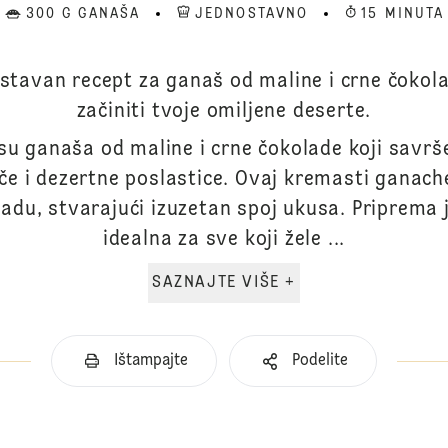
300 G GANAŠA
JEDNOSTAVNO
15 MINUTA
ostavan recept za ganaš od maline i crne čokola
začiniti tvoje omiljene deserte.
u ganaša od maline i crne čokolade koji savrše
če i dezertne poslastice. Ovaj kremasti ganach
adu, stvarajući izuzetan spoj ukusa. Priprema 
idealna za sve koji žele ...
SAZNAJTE VIŠE +
Ištampajte
Podelite