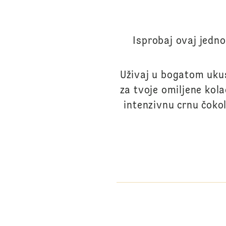
Isprobaj ovaj jedn
Uživaj u bogatom ukus
za tvoje omiljene kola
intenzivnu crnu čokol