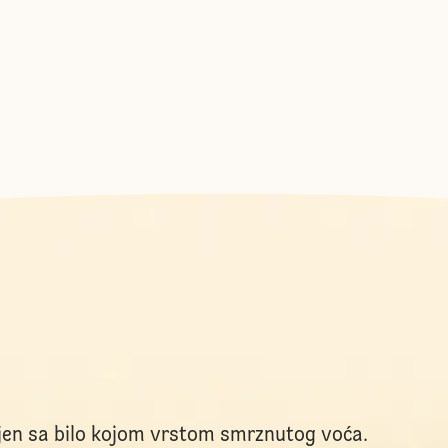
jen sa bilo kojom vrstom smrznutog voća.