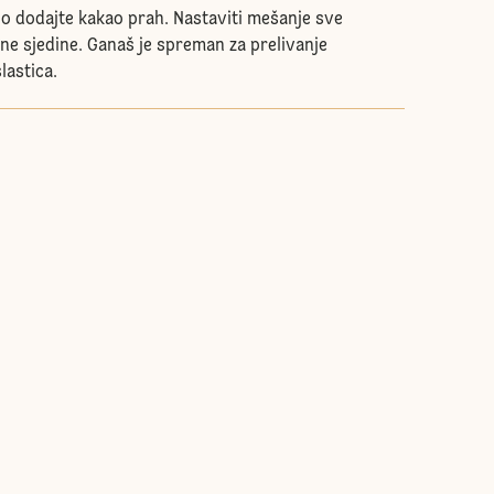
o dodajte kakao prah. Nastaviti mešanje sve
 ne sjedine. Ganaš je spreman za prelivanje
lastica.