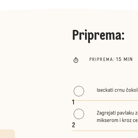
Priprema
:
15
MIN
PRIPREMA
:
Iseckati crnu čokola
1
Zagrejati pavlaku z
mikserom i kroz ce
2