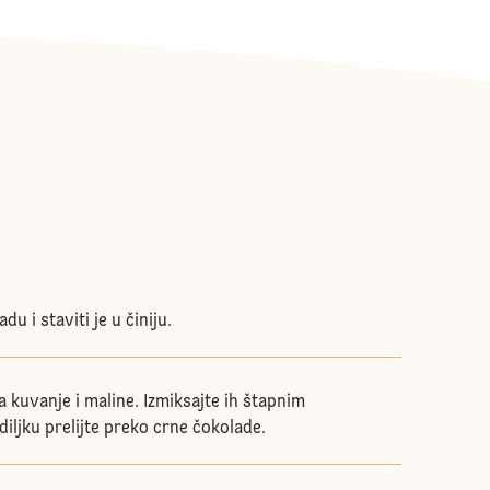
du i staviti je u činiju.
a kuvanje i maline. Izmiksajte ih štapnim
diljku prelijte preko crne čokolade.