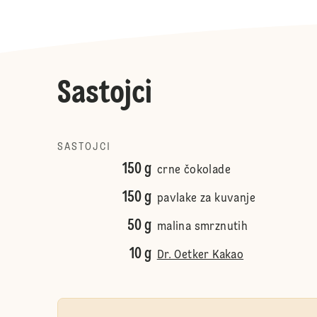
Sastojci
SASTOJCI
150 g
crne čokolade
150 g
pavlake za kuvanje
50 g
malina smrznutih
10 g
Dr. Oetker Kakao