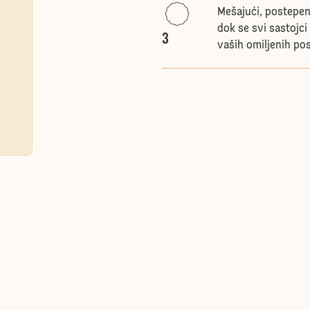
Mešajući, postepen
dok se svi sastojci
3
vaših omiljenih pos