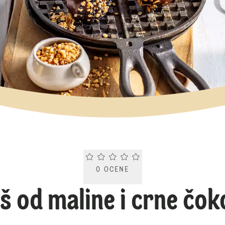
Current rating 0.0. Click to rate.
0
OCENE
š od maline i crne čok