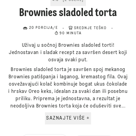
4.5
[
2
OCENE
]
Brownies sladoled torta
20 PORCIJA/E
SREDNJE TEŠKO
90 MINUTA
Uživaj u sočnoj Brownies sladoled torti!
Jednostavan i sladak recept za savršen desert koji
osvaja svaki put.
Brownies sladoled torta je savršen spoj mekanog
Brownies patišpanja i laganog, kremastog fila. Ovaj
osvežavajući kolač kombinuje bogat ukus čokolade
i hrskav Oreo keks, idealan za svaki dan ili posebnu
priliku. Priprema je jednostavna, a rezultat je
neodoljiva Brownies torta koja će oduševiti sve...
SAZNAJTE VIŠE +