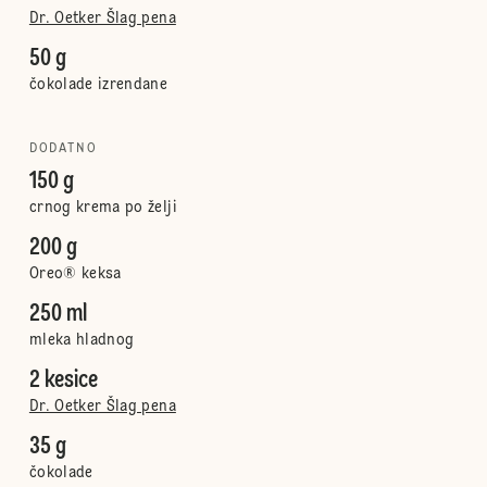
Dr. Oetker Šlag pena
50 g
čokolade izrendane
DODATNO
150 g
crnog krema po želji
200 g
Oreo® keksa
250 ml
mleka hladnog
2 kesice
Dr. Oetker Šlag pena
35 g
čokolade