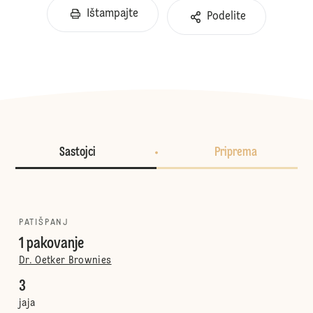
Ištampajte
Podelite
Sastojci
Priprema
PATIŠPANJ
1 pakovanje
Dr. Oetker Brownies
3
jaja