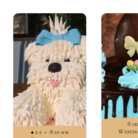
18
SREDN
5.0
90 MIN