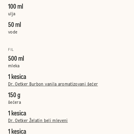
100 ml
ulja
50 ml
vode
FIL
500 ml
mleka
1 kesica
Dr. Oetker Burbon vanila aromatizovani šećer
150 g
šećera
1 kesica
Dr. Oetker Želatin beli mleveni
1 kesica