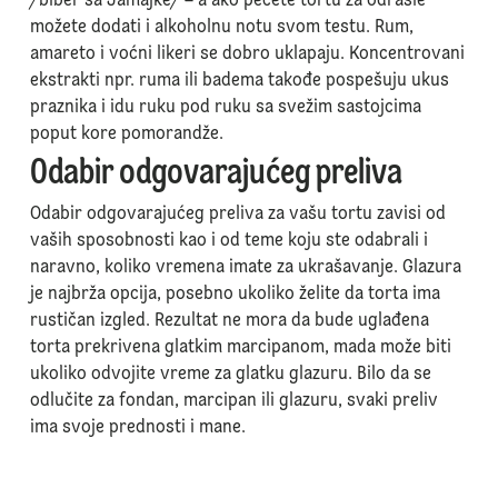
/biber sa Jamajke/ – a ako pečete tortu za odrasle
možete dodati i alkoholnu notu svom testu. Rum,
amareto i voćni likeri se dobro uklapaju. Koncentrovani
ekstrakti npr. ruma ili badema takođe pospešuju ukus
praznika i idu ruku pod ruku sa svežim sastojcima
poput kore pomorandže.
Odabir odgovarajućeg preliva
Odabir odgovarajućeg preliva za vašu tortu zavisi od
vaših sposobnosti kao i od teme koju ste odabrali i
naravno, koliko vremena imate za ukrašavanje. Glazura
je najbrža opcija, posebno ukoliko želite da torta ima
rustičan izgled. Rezultat ne mora da bude uglađena
torta prekrivena glatkim marcipanom, mada može biti
ukoliko odvojite vreme za glatku glazuru. Bilo da se
odlučite za fondan, marcipan ili glazuru, svaki preliv
ima svoje prednosti i mane.