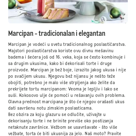
Marcipan - tradicionalan i elegantan
Marcipan je vodeći u svetu tradicionalnog poslastičarstva.
Majstori poslastičarstva koriste ovu divnu mešavinu
badema i šećera još od 16. veka, koja se često kombinuje i
sa drugim ukusima, kako bi dekorisali torte i druge
proizvode. Marcipan je bež boje, izrazito jakog ukusa i nije
po svačijem ukusu. Njegovu bež nijansu je nešto teže
obojiti, potrebno je malo više strpljenja ako želite da
prekrijete tortu marcipanom: Veoma je lepljiv i lako se
suši. Kokosovo ulje će pomoći u rešavanju ovih problema.
Glavna prednost marcipana je što će njegov orašasti ukus
dati savršenu notu zimskim poslasticama.
Bez obzira za koju glazuru se odlučite, uživajte u
dekorisanju torte i ne brinite previše oko postizanja
netaknute završnice. Vežbom se usavršavate - što više
vežbate, torta će biti ukusnija za jelo. Naš moto? Pravite