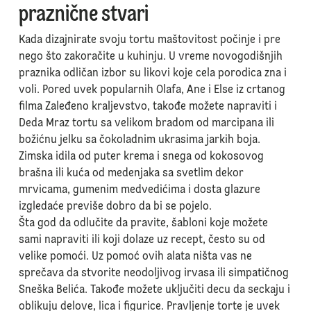
praznične stvari
Kada dizajnirate svoju tortu maštovitost počinje i pre
nego što zakoračite u kuhinju. U vreme novogodišnjih
praznika odličan izbor su likovi koje cela porodica zna i
voli. Pored uvek popularnih Olafa, Ane i Else iz crtanog
filma Zaleđeno kraljevstvo, takođe možete napraviti i
Deda Mraz tortu sa velikom bradom od marcipana ili
božićnu jelku sa čokoladnim ukrasima jarkih boja.
Zimska idila od puter krema i snega od kokosovog
brašna ili kuća od medenjaka sa svetlim dekor
mrvicama, gumenim medvedićima i dosta glazure
izgledaće previše dobro da bi se pojelo.
Šta god da odlučite da pravite, šabloni koje možete
sami napraviti ili koji dolaze uz recept, često su od
velike pomoći. Uz pomoć ovih alata ništa vas ne
sprečava da stvorite neodoljivog irvasa ili simpatičnog
Sneška Belića. Takođe možete uključiti decu da seckaju i
oblikuju delove, lica i figurice. Pravljenje torte je uvek