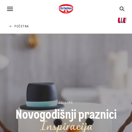
POČETNA
PRILIKE
Novogodišnji praznici
Inspiracija