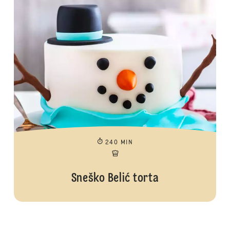
240 MIN
Sneško Belić torta