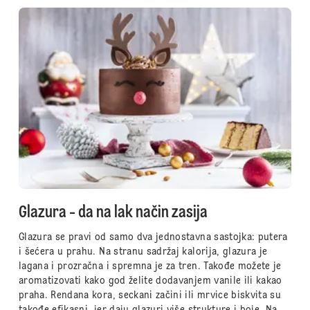
Glazura - da na lak način zasija
Glazura se pravi od samo dva jednostavna sastojka: putera
i šećera u prahu. Na stranu sadržaj kalorija, glazura je
lagana i prozračna i spremna je za tren. Takođe možete je
aromatizovati kako god želite dodavanjem vanile ili kakao
praha. Rendana kora, seckani začini ili mrvice biskvita su