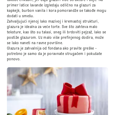
takođe efikasni, jer daju glazuri više strukture i boje. Na
primer latice lavande izgledaju odlično na glazuri za
kapkejk, burbon vanila i kora pomorandže se takođe mogu
dodati u smešu.
Zahvaljujući njenoj lako mazivoj i kremastoj strukturi,
glazura je idealna za veće torte. Sve što zahteva malo
teksture, kao što su talasi, sneg ili brdoviti pejzaž, lako se
postiže glazurom. Uz malo više prefinjenog dodira, može
se lako naneti na ravne površine.
Glazura je zahvalnija od fondana ako pravite greške -
potrebno je samo da je poravnate strugačem i pokušate
ponovo.