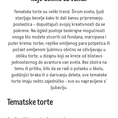
Tematske torte su veliki trend. Širom sveta, ljudi
stavljaju kecelje kako bi dali šansu pripremanju
poslastica – dopuštajući svojoj kreativnosti da se
pokrene. Na izgled postoje beskrajne mogućnosti
onoga što možete stvoriti od fondana, marcipana i
puter krema: torbe, replike omiljenog para potpetica ili
počast omiljenom ljubimcu obično se oživljavaju u
obliku torte, u dizajnu koji se kreće od blistavo
jednostavnog do avantura van sveta. Bez obzira na
temu ili priliku, bilo da se radi o polasku u školu,
godišnjici braka ili o darivanju deteta, sve tematske
torte imaju nešto zajedničko - sve su napravljene s’
ljubavlju.
Tematske torte