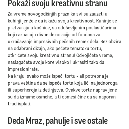
Pokaži svoju kreativnu stranu
Za vreme novogodišnjih praznika svi su zauzeti u
kuhinji jer žele da iskažu svoju kreativnost. Kuhinje se
pretvaraju u košnice, sa oduševljenim poslastičarima
koji razbacuju divne dekoracije od fondana za
ukrašavanje impresivnih pečenih remek dela. Bez obzira
na odabrani dizajn, ako pečete tematsku tortu,
otkrićete svoju kreativnu stranu! Odvojićete vreme,
naslagaćete svoje kore visoko i ukrasiti tako da
impresionirate.
Na kraju, svako može ispeći tortu - ali potrebna je
prava veština da se ispeče torta koja liči na jednoroga
ili superheroja iz detinjstva. Ovakve torte napravljene
su da izmame osmehe, a ti osmesi čine da se naporan
trud isplati.
Deda Mraz, pahulje i sve ostale