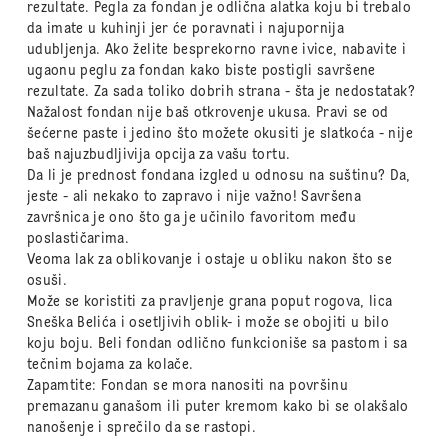
rezultate. Pegla za fondan je odlična alatka koju bi trebalo
da imate u kuhinji jer će poravnati i najupornija
udubljenja. Ako želite besprekorno ravne ivice, nabavite i
ugaonu peglu za fondan kako biste postigli savršene
rezultate. Za sada toliko dobrih strana - šta je nedostatak?
Nažalost fondan nije baš otkrovenje ukusa. Pravi se od
šećerne paste i jedino što možete okusiti je slatkoća - nije
baš najuzbudljivija opcija za vašu tortu.
Da li je prednost fondana izgled u odnosu na suštinu? Da,
jeste - ali nekako to zapravo i nije važno! Savršena
završnica je ono što ga je učinilo favoritom među
poslastičarima.
Veoma lak za oblikovanje i ostaje u obliku nakon što se
osuši.
Može se koristiti za pravljenje grana poput rogova, lica
Sneška Belića i osetljivih oblik- i može se obojiti u bilo
koju boju. Beli fondan odlično funkcioniše sa pastom i sa
tečnim bojama za kolače.
Zapamtite: Fondan se mora nanositi na površinu
premazanu ganašom ili puter kremom kako bi se olakšalo
nanošenje i sprečilo da se rastopi.