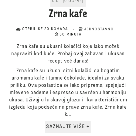
0.0
[
0
OCENE
]
Zrna kafe
OTPRILIKE 20 KOMADA
JEDNOSTAVNO
30 MINUTA
Zrna kafe su ukusni kolačići koje lako možeš
napraviti kod kuće. Probaj ovaj zabavan i ukusan
recept već danas!
Zrna kafe su ukusni sitni kolačići sa bogatim
aromama kafe i tamne čokolade, idealni za svaku
priliku. Ova poslastica se lako priprema, spajajući
mlevene bademe i espresso u savršenu harmoniju
ukusa. Uživaj u hrskavoj glazuri i karakterističnom
izgledu koja podseća na prave zrna kafe. Zrna kafe
k...
SAZNAJTE VIŠE +