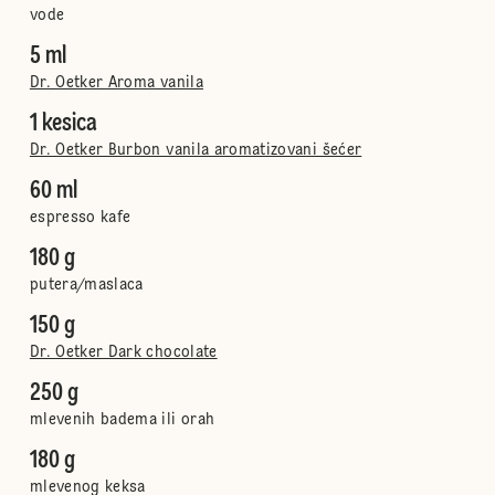
vode
5 ml
Dr. Oetker Aroma vanila
1 kesica
Dr. Oetker Burbon vanila aromatizovani šećer
60 ml
espresso kafe
180 g
putera/maslaca
150 g
Dr. Oetker Dark chocolate
250 g
mlevenih badema ili orah
180 g
mlevenog keksa