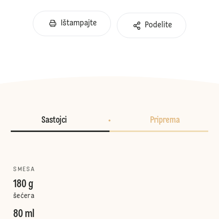
Ištampajte
Podelite
Sastojci
Priprema
SMESA
180 g
šećera
80 ml