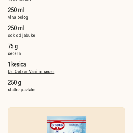
250 ml
vina belog
250 ml
sok od jabuke
75 g
šećera
1 kesica
Dr. Oetker Vanilin šećer
250 g
slatke pavlake