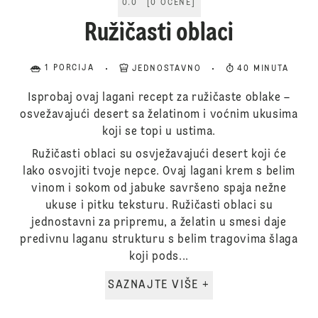
0.0
[
0
OCENE
]
Ružičasti oblaci
1 PORCIJA
JEDNOSTAVNO
40 MINUTA
Isprobaj ovaj lagani recept za ružičaste oblake –
osvežavajući desert sa želatinom i voćnim ukusima
koji se topi u ustima.
Ružičasti oblaci su osvježavajući desert koji će
lako osvojiti tvoje nepce. Ovaj lagani krem s belim
vinom i sokom od jabuke savršeno spaja nežne
ukuse i pitku teksturu. Ružičasti oblaci su
jednostavni za pripremu, a želatin u smesi daje
predivnu laganu strukturu s belim tragovima šlaga
koji pods...
SAZNAJTE VIŠE +