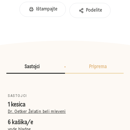
Ištampajte
Podelite
Sastojci
Priprema
SASTOJCI
1 kesica
Dr. Oetker Želatin beli mleveni
6 kašika/e
vode hladne