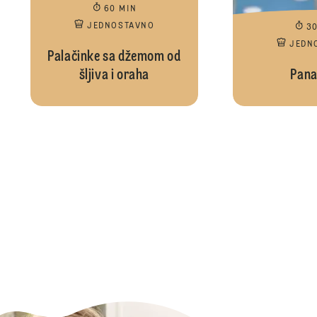
60 MIN
JEDNOSTAVNO
3
JEDN
Palačinke sa džemom od
šljiva i oraha
Pana