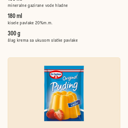
mineralne gazirane vode hladne
180 ml
kisele pavlake 20%m.m.
300 g
šlag krema sa ukusom slatke pavlake