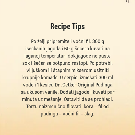
Recipe Tips
Po želji pripremite i voćni fil. 300 g
iseckanih jagoda i 60 g šećera kuvati na
laganoj temperaturi dok jagode ne puste
sok i šećer se potpuno rastopi. Po potrebi,
viljuškom ili štapnim mikserom usitniti
krupnije komade. U šerpici izmešati 300 ml
vode i 1 kesicu Dr .Oetker Original Pudinga
sa ukusom vanile. Dodati jagode i kuvati par
minuta uz mešanje. Ostaviti da se prohladi.
Tortu naizmenično filovati: kora – fil od
pudinga – voćni fil – šlag.