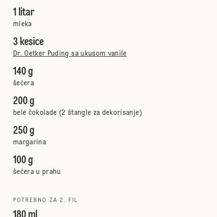
1 litar
mleka
3 kesice
Dr. Oetker Puding sa ukusom vanile
140 g
šećera
200 g
bele čokolade (2 štangle za dekorisanje)
250 g
margarina
100 g
šećera u prahu
POTREBNO ZA 2. FIL
180 ml