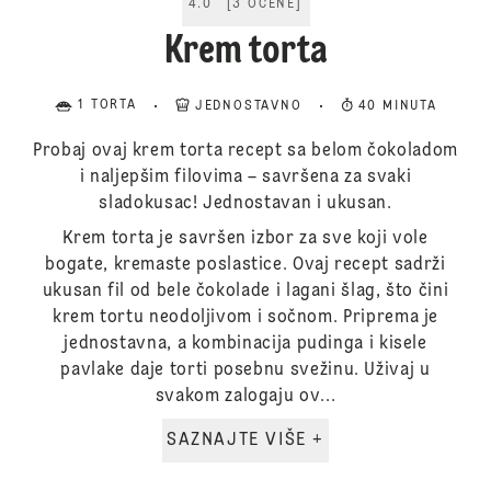
4.0
[
3
OCENE
]
Krem torta
1 TORTA
JEDNOSTAVNO
40 MINUTA
Probaj ovaj krem torta recept sa belom čokoladom
i naljepšim filovima – savršena za svaki
sladokusac! Jednostavan i ukusan.
Krem torta je savršen izbor za sve koji vole
bogate, kremaste poslastice. Ovaj recept sadrži
ukusan fil od bele čokolade i lagani šlag, što čini
krem tortu neodoljivom i sočnom. Priprema je
jednostavna, a kombinacija pudinga i kisele
pavlake daje torti posebnu svežinu. Uživaj u
svakom zalogaju ov...
SAZNAJTE VIŠE +