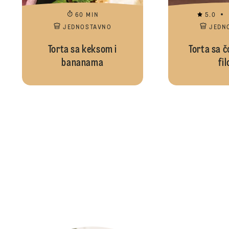
60 MIN
5.0
JEDNOSTAVNO
JEDN
Torta sa keksom i
Torta sa 
bananama
fi