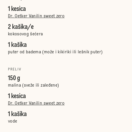
1 kesica
Dr. Oetker Vanilin sweet zero
2 kašika/e
kokosovog šećera
1 kašika
puter od badema (može i kikiriki ili lešnik puter)
PRELIV
150 g
malina (sveže ili zaleđene)
1 kesica
Dr. Oetker Vanilin sweet zero
1 kašika
vode