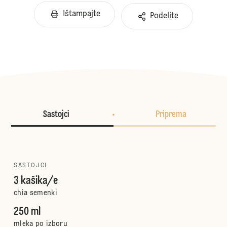
Ištampajte
Podelite
Sastojci
Priprema
SASTOJCI
3 kašika/e
chia semenki
250 ml
mleka po izboru