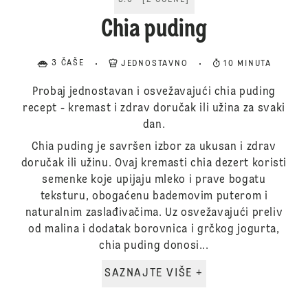
5.0
[
2
OCENE
]
Chia puding
3 ČAŠE
JEDNOSTAVNO
10 MINUTA
Probaj jednostavan i osvežavajući chia puding
recept - kremast i zdrav doručak ili užina za svaki
dan.
Chia puding je savršen izbor za ukusan i zdrav
doručak ili užinu. Ovaj kremasti chia dezert koristi
semenke koje upijaju mleko i prave bogatu
teksturu, obogaćenu bademovim puterom i
naturalnim zaslađivačima. Uz osvežavajući preliv
od malina i dodatak borovnica i grčkog jogurta,
chia puding donosi...
SAZNAJTE VIŠE +