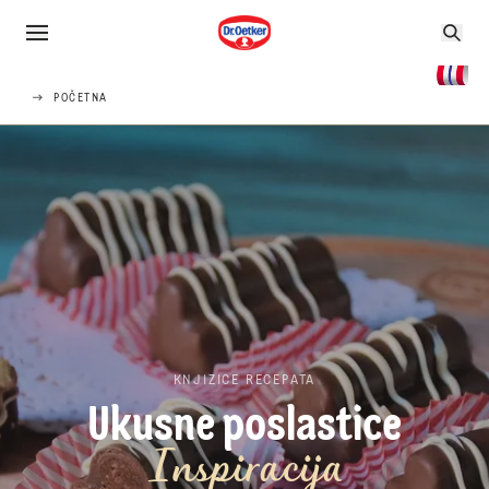
POČETNA
KNJIZICE RECEPATA
Ukusne poslastice
Inspiracija