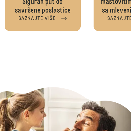
Siguran put do
maštoviti
savršene poslastice
sa mleven
SAZNAJTE VIŠE
SAZNAJTE