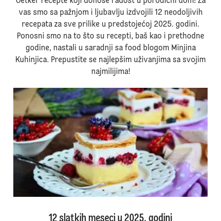
Oetker recepte koji donose radost u porodični dom! Za
vas smo sa pažnjom i ljubavlju izdvojili 12 neodoljivih
recepata za sve prilike u predstojećoj 2025. godini.
Ponosni smo na to što su recepti, baš kao i prethodne
godine, nastali u saradnji sa food blogom Minjina
Kuhinjica. Prepustite se najlepšim uživanjima sa svojim
najmilijima!
12 slatkih meseci u 2025. godini